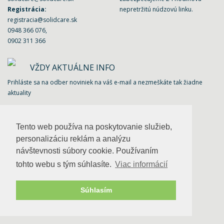
Registrácia:
nepretržitú núdzovú linku.
registracia@solidcare.sk
0948 366 076
,
0902 311 366
VŽDY AKTUÁLNE INFO
Prihláste sa na odber noviniek na váš e-mail a nezmeškáte tak žiadne
aktuality
Tento web používa na poskytovanie služieb,
personalizáciu reklám a analýzu
UŽITOČNÉ INFO
návštevnosti súbory cookie. Používaním
Často kladené otázky
tohto webu s tým súhlasíte.
Viac informácií
Prečo sa registrovať
Ako sa stať opatrovateľkou?
Súhlasím
Naše referencie
Odporúčte nám známeho