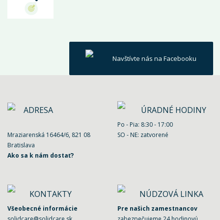
Navštívte nás na Facebooku
ADRESA
ÚRADNÉ HODINY
Po - Pia: 8:30 - 17:00
Mraziarenská 16464/6, 821 08
SO - NE: zatvorené
Bratislava
Ako sa k nám dostať?
KONTAKTY
NÚDZOVÁ LINKA
Všeobecné informácie
Pre našich zamestnancov
solidcare@solidcare.sk
zabezpečujeme 24 hodinovú