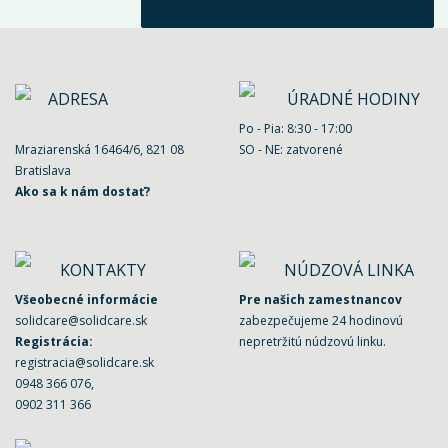
ADRESA
ÚRADNÉ HODINY
Po - Pia: 8:30 - 17:00
Mraziarenská 16464/6, 821 08
SO - NE: zatvorené
Bratislava
Ako sa k nám dostať?
KONTAKTY
NÚDZOVÁ LINKA
Všeobecné informácie
Pre našich zamestnancov
solidcare@solidcare.sk
zabezpečujeme 24 hodinovú
Registrácia:
nepretržitú núdzovú linku.
registracia@solidcare.sk
0948 366 076
,
0902 311 366