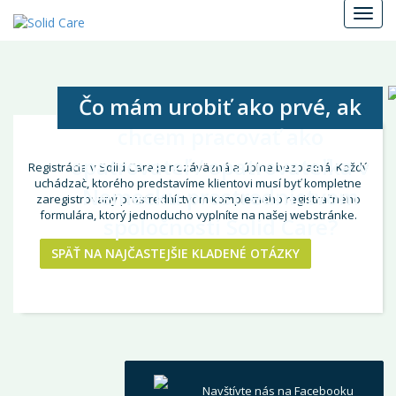
Menu
Čo mám urobiť ako prvé, ak
chcem pracovať ako
opatrovateľ / opatrovateľka v
Registrácia v Solid Care je nezáväzná a úplne bezplatná. Každý
uchádzač, ktorého predstavíme klientovi musí byť kompletne
Nemecku prostredníctvom
zaregistrovaný prostredníctvom kompletného registračného
formulára, ktorý jednoducho vyplníte na našej webstránke.
spoločnosti Solid Care?
SPÄŤ NA NAJČASTEJŠIE KLADENÉ OTÁZKY
Navštívte nás na Facebooku