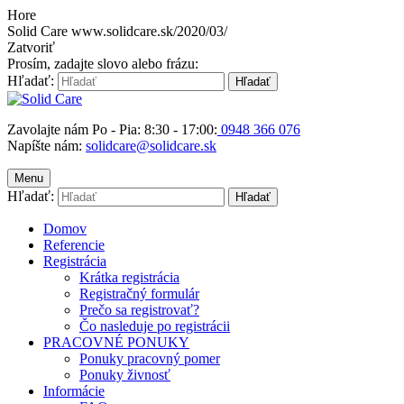
Hore
Solid Care
www.solidcare.sk/2020/03/
Zatvoriť
Prosím, zadajte slovo alebo frázu:
Hľadať:
Hľadať
Zavolajte nám Po - Pia: 8:30 - 17:00:
0948 366 076
Napíšte nám:
solidcare@solidcare.sk
Menu
Hľadať:
Hľadať
Domov
Referencie
Registrácia
Krátka registrácia
Registračný formulár
Prečo sa registrovať?
Čo nasleduje po registrácii
PRACOVNÉ PONUKY
Ponuky pracovný pomer
Ponuky živnosť
Informácie