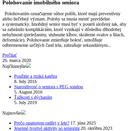
Polohovanie imobilného seniora
Polohovaním označujeme súbor polôh, ktoré majú preventívny
alebo liečebný význam. Polohy sa musia meniť pravidelne
a systematicky. Imobilný senior musí byť v posteli uložený tak, aby
sa zabránilo komplikáciám, ktoré vznikajú v dôsledku dlhodobej
nehybnosti (preležaniny, stuhnutie kĺbov, skrátenie svalov a šliach,
deformácie). Polohovanie zmierňuje bolesť, umožňuje
odbremenenie určitých častí tela, zabraňuje sekundárnym...
Prečítať
26. marca 2020
Najčítanejšie
Použitie a riziká katétra
8. July 2016
Starostlivosť o seniora s PEG sondou
5. August 2016
Ťažkosti s dýchaním
5. July 2019
Najnovšie
Prečo opatrujem radšej v lete?
17. júna 2025
Jesenné tvorivé aktivity so seniormi
20. októbra 2023