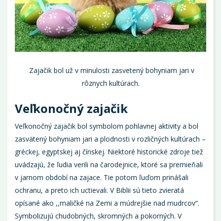
Zajačik bol už v minulosti zasvetený bohyniam jari v
rôznych kultúrach.
Veľkonočný zajačik
Veľkonočný zajačik bol symbolom pohlavnej aktivity a bol
zasvätený bohyniam jari a plodnosti v rozličných kultúrach –
gréckej, egyptskej aj čínskej. Niektoré historické zdroje tiež
uvádzajú, že ľudia verili na čarodejnice, ktoré sa premieňali
v jarnom období na zajace. Tie potom ľuďom prinášali
ochranu, a preto ich uctievali. V Biblii sú tieto zvieratá
opísané ako ,,maličké na Zemi a múdrejšie nad mudrcov“.
Symbolizujú chudobných, skromných a pokorných. V