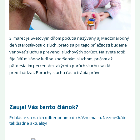
3. marec je Svetovým dňom počutia nazývaný aj Medzinárodný
deň starostlivosti o sluch, preto sa pri tejto príležitosti budeme
venovať sluchu a prevencii sluchových porúch. Na svete totiž
žije 360 miliónov ľudí so zhoršeným sluchom, pričom až
päťdesiatim percentám takýchto porúch sluchu sa dá
predchádzať. Poruchy sluchu často trápia práve...
Zaujal Vás tento článok?
Prihláste sa na ich odber priamo do Vášho mailu. Nezmeškáte
tak žiadne aktuality!