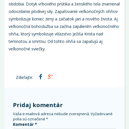
obdobia. Dotyk vŕbového prútika a ženského tela znamenal
odovzdanie plodivej sily. Zapaľovanie veľkonočných ohňov
symbolizuje koniec zimy a začiatok jari a nového života. Aj
veľkonočná bohoslužba sa začína zapálením veľkonočného
ohňa, ktorý symbolizuje víťazstvo Ježiša Krista nad
temnotou a smrťou. Od tohto ohňa sa zapaľujú aj
veľkonočné sviečky.
Zdieľajte:
Pridaj komentár
Vaša e-mailová adresa nebude zverejnená.
Vyžadované
polia sú označené
*
Komentár
*