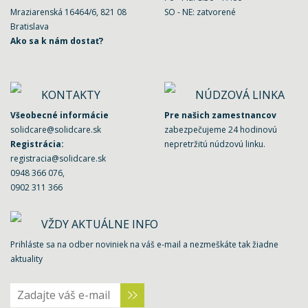
Mraziarenská 16464/6, 821 08
SO - NE: zatvorené
Bratislava
Ako sa k nám dostať?
KONTAKTY
NÚDZOVÁ LINKA
Všeobecné informácie
Pre našich zamestnancov
solidcare@solidcare.sk
zabezpečujeme 24 hodinovú
Registrácia:
nepretržitú núdzovú linku.
registracia@solidcare.sk
0948 366 076
,
0902 311 366
VŽDY AKTUÁLNE INFO
Prihláste sa na odber noviniek na váš e-mail a nezmeškáte tak žiadne
aktuality