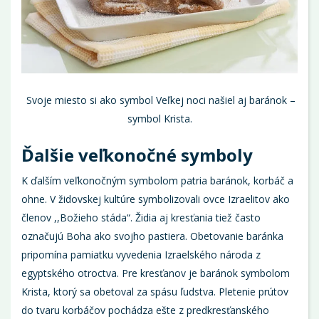
Svoje miesto si ako symbol Veľkej noci našiel aj baránok –
symbol Krista.
Ďalšie veľkonočné symboly
K ďalším veľkonočným symbolom patria baránok, korbáč a
ohne. V židovskej kultúre symbolizovali ovce Izraelitov ako
členov ,,Božieho stáda“. Židia aj kresťania tiež často
označujú Boha ako svojho pastiera. Obetovanie baránka
pripomína pamiatku vyvedenia Izraelského národa z
egyptského otroctva. Pre kresťanov je baránok symbolom
Krista, ktorý sa obetoval za spásu ľudstva. Pletenie prútov
do tvaru korbáčov pochádza ešte z predkresťanského