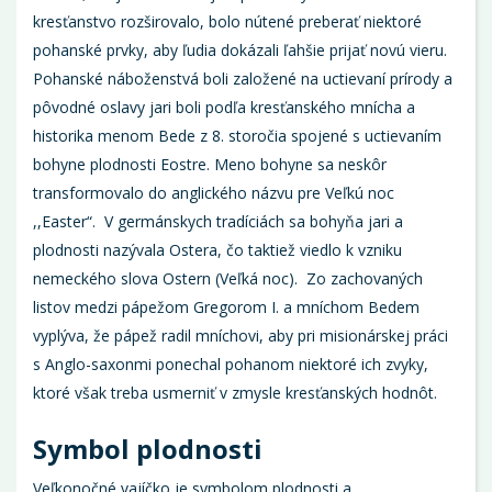
kresťanstvo rozširovalo, bolo nútené preberať niektoré
pohanské prvky, aby ľudia dokázali ľahšie prijať novú vieru.
Pohanské náboženstvá boli založené na uctievaní prírody a
pôvodné oslavy jari boli podľa kresťanského mnícha a
historika menom Bede z 8. storočia spojené s uctievaním
bohyne plodnosti Eostre. Meno bohyne sa neskôr
transformovalo do anglického názvu pre Veľkú noc
,,Easter“. V germánskych tradíciách sa bohyňa jari a
plodnosti nazývala Ostera, čo taktiež viedlo k vzniku
nemeckého slova Ostern (Veľká noc). Zo zachovaných
listov medzi pápežom Gregorom I. a mníchom Bedem
vyplýva, že pápež radil mníchovi, aby pri misionárskej práci
s Anglo-saxonmi ponechal pohanom niektoré ich zvyky,
ktoré však treba usmerniť v zmysle kresťanských hodnôt.
Symbol plodnosti
Veľkonočné vajíčko je symbolom plodnosti a