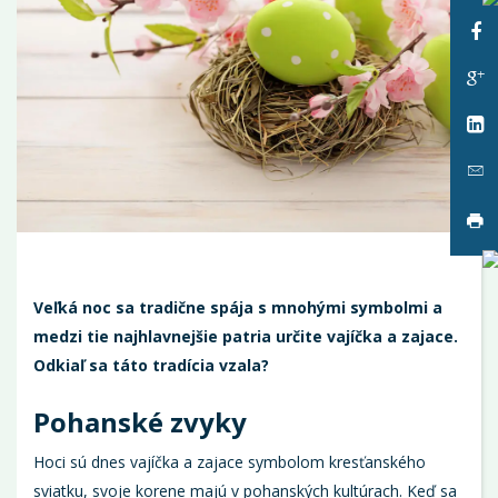
Vyt
Veľká noc sa tradične spája s mnohými symbolmi a
medzi tie najhlavnejšie patria určite vajíčka a zajace.
Odkiaľ sa táto tradícia vzala?
Pohanské zvyky
Hoci sú dnes vajíčka a zajace symbolom kresťanského
sviatku, svoje korene majú v pohanských kultúrach. Keď sa