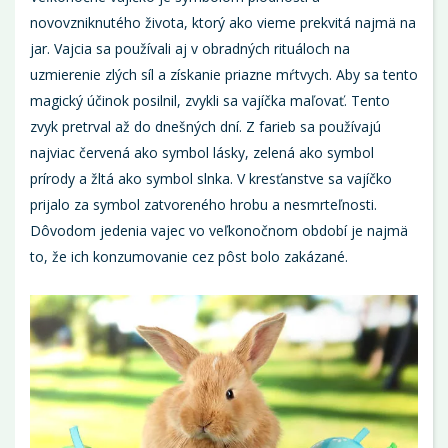
novovzniknutého života, ktorý ako vieme prekvitá najmä na
jar. Vajcia sa používali aj v obradných rituáloch na
uzmierenie zlých síl a získanie priazne mŕtvych. Aby sa tento
magický účinok posilnil, zvykli sa vajíčka maľovať. Tento
zvyk pretrval až do dnešných dní. Z farieb sa používajú
najviac červená ako symbol lásky, zelená ako symbol
prírody a žltá ako symbol slnka. V kresťanstve sa vajíčko
prijalo za symbol zatvoreného hrobu a nesmrteľnosti.
Dôvodom jedenia vajec vo veľkonočnom období je najmä
to, že ich konzumovanie cez pôst bolo zakázané.