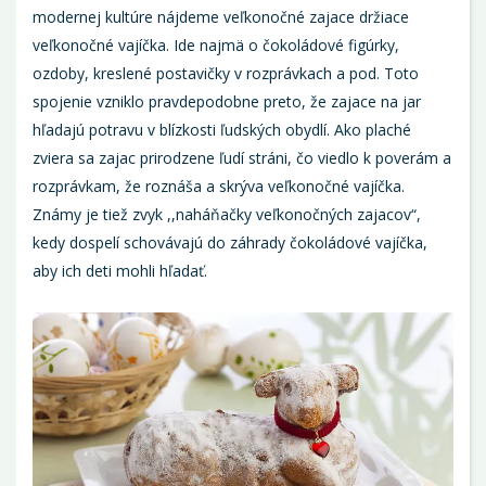
modernej kultúre nájdeme veľkonočné zajace držiace
veľkonočné vajíčka. Ide najmä o čokoládové figúrky,
ozdoby, kreslené postavičky v rozprávkach a pod. Toto
spojenie vzniklo pravdepodobne preto, že zajace na jar
hľadajú potravu v blízkosti ľudských obydlí. Ako plaché
zviera sa zajac prirodzene ľudí stráni, čo viedlo k poverám a
rozprávkam, že roznáša a skrýva veľkonočné vajíčka.
Známy je tiež zvyk ,,naháňačky veľkonočných zajacov“,
kedy dospelí schovávajú do záhrady čokoládové vajíčka,
aby ich deti mohli hľadať.