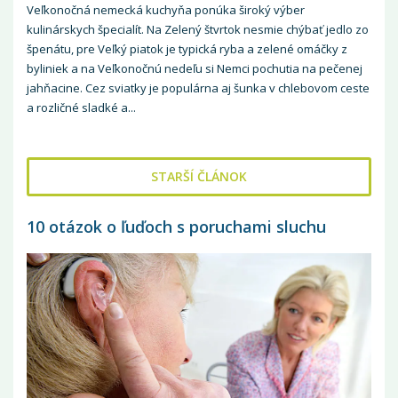
Veľkonočná nemecká kuchyňa ponúka široký výber
kulinárskych špecialít. Na Zelený štvrtok nesmie chýbať jedlo zo
špenátu, pre Veľký piatok je typická ryba a zelené omáčky z
byliniek a na Veľkonočnú nedeľu si Nemci pochutia na pečenej
jahňacine. Cez sviatky je populárna aj šunka v chlebovom ceste
a rozličné sladké a...
STARŠÍ ČLÁNOK
10 otázok o ľuďoch s poruchami sluchu