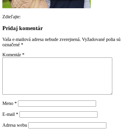
Zdieľajte:
Pridaj komentár
Vaša e-mailová adresa nebude zverejnená.
Vyžadované polia sú
označené
*
Komentár
*
Meno
*
E-mail
*
Adresa webu