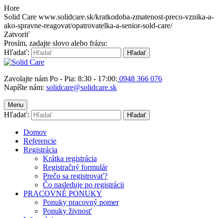
Hore
Solid Care
www.solidcare.sk/kratkodoba-zmatenost-preco-vznika-a-
ako-spravne-reagovat/opatrovatelka-a-senior-sold-care/
Zatvoriť
Prosím, zadajte slovo alebo frázu:
Hľadať:
Hľadať
Zavolajte nám Po - Pia: 8:30 - 17:00:
0948 366 076
Napíšte nám:
solidcare@solidcare.sk
Menu
Hľadať:
Hľadať
Domov
Referencie
Registrácia
Krátka registrácia
Registračný formulár
Prečo sa registrovať?
Čo nasleduje po registrácii
PRACOVNÉ PONUKY
Ponuky pracovný pomer
Ponuky živnosť