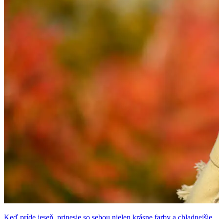
Keď príde jeseň, prinesie so sebou nielen krásne farby a chladnejšie