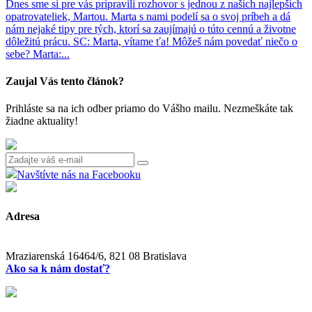
Dnes sme si pre vás pripravili rozhovor s jednou z našich najlepších
opatrovateliek, Martou. Marta s nami podelí sa o svoj príbeh a dá
nám nejaké tipy pre tých, ktorí sa zaujímajú o túto cennú a životne
dôležitú prácu. SC: Marta, vítame ťa! Môžeš nám povedať niečo o
sebe? Marta:...
Zaujal Vás tento článok?
Prihláste sa na ich odber priamo do Vášho mailu. Nezmeškáte tak
žiadne aktuality!
Navštívte nás na Facebooku
Adresa
Mraziarenská 16464/6, 821 08 Bratislava
Ako sa k nám dostať?