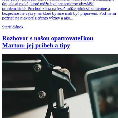
dni, ale aj riziká, ktoré môžu byť pre seniorov obzvlášť
problematické. Prechod z leta na jeseň môže priniesť zdravotné a
bezpečnostné výzvy, na ktoré by sme mali byť pripravení. Poďme sa
pozrieť na niektoré z týchto výziev a ako...
Starší článok
Rozhovor s našou opatrovateľkou
Martou: jej príbeh a tipy