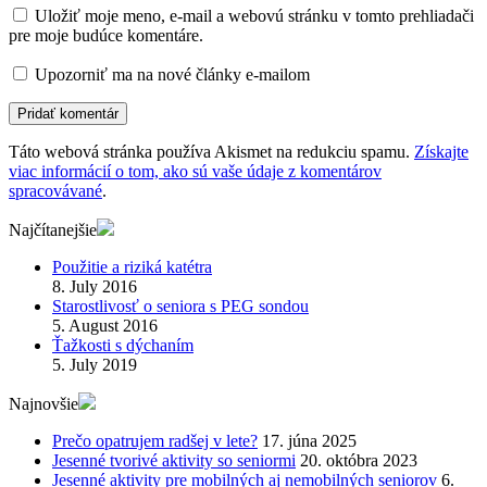
Uložiť moje meno, e-mail a webovú stránku v tomto prehliadači
pre moje budúce komentáre.
Upozorniť ma na nové články e-mailom
Táto webová stránka používa Akismet na redukciu spamu.
Získajte
viac informácií o tom, ako sú vaše údaje z komentárov
spracovávané
.
Najčítanejšie
Použitie a riziká katétra
8. July 2016
Starostlivosť o seniora s PEG sondou
5. August 2016
Ťažkosti s dýchaním
5. July 2019
Najnovšie
Prečo opatrujem radšej v lete?
17. júna 2025
Jesenné tvorivé aktivity so seniormi
20. októbra 2023
Jesenné aktivity pre mobilných aj nemobilných seniorov
6.