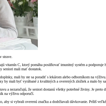
v strave.
ajú vitamín C, ktorý pomáha posilňovať imunitný systém a podporuje ho
by seniori mali mať dostatok.
oplnky, mali by ste sa poradiť s lekárom alebo odborníkom na výživu.
ky by mali byť vyrábané z kvalitných a overených zložiek a malo by 
vu a nezaručujú, že seniori dostanú všetky potrebné živiny. Je preto dô
ník na výživu odporučí.
to, aby si vybrali overenú značku a dodržiavali dávkovanie. Príliš ve