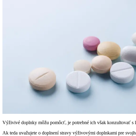
Výživivé doplnky môžu pomôcť, je potrebné ich však konzultovať s 
Ak teda uvažujete o doplnení stravy výživovými doplnkami pre svojh