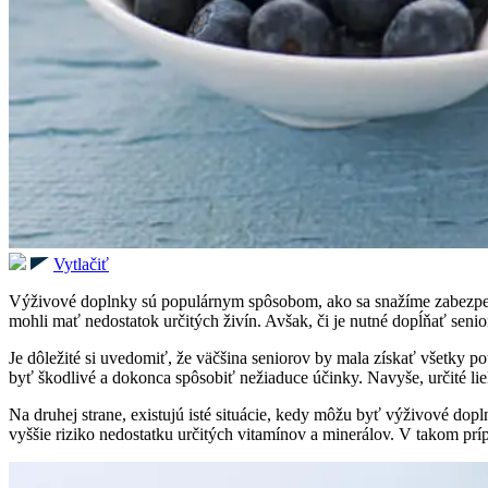
Vytlačiť
Výživové doplnky sú populárnym spôsobom, ako sa snažíme zabezpečiť 
mohli mať nedostatok určitých živín. Avšak, či je nutné dopĺňať seni
Je dôležité si uvedomiť, že väčšina seniorov by mala získať všetky 
byť škodlivé a dokonca spôsobiť nežiaduce účinky. Navyše, určité li
Na druhej strane, existujú isté situácie, kedy môžu byť výživové do
vyššie riziko nedostatku určitých vitamínov a minerálov. V takom pr