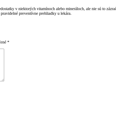
statky v niektorých vitamínoch alebo mineráloch, ale nie sú to zázrač
pravidelné preventívne prehliadky u lekára.
čené
*