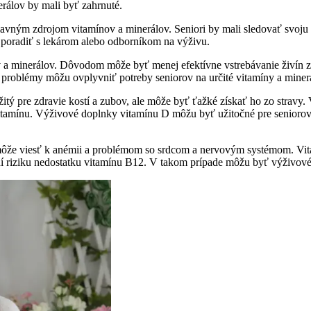
rálov by mali byť zahrnuté.
lavným zdrojom vitamínov a minerálov. Seniori by mali sledovať svoju s
 sa poradiť s lekárom alebo odborníkom na výživu.
nov a minerálov. Dôvodom môže byť menej efektívne vstrebávanie živín
né problémy môžu ovplyvniť potreby seniorov na určité vitamíny a miner
itý pre zdravie kostí a zubov, ale môže byť ťažké získať ho zo stravy. 
 vitamínu. Výživové doplnky vitamínu D môžu byť užitočné pre seniorov,
ok môže viesť k anémii a problémom so srdcom a nervovým systémom. V
ní riziku nedostatku vitamínu B12. V takom prípade môžu byť výživov