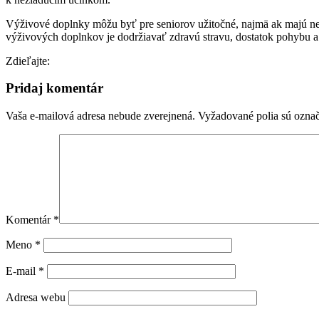
Výživové doplnky môžu byť pre seniorov užitočné, najmä ak majú nedo
výživových doplnkov je dodržiavať zdravú stravu, dostatok pohybu a 
Zdieľajte:
Pridaj komentár
Vaša e-mailová adresa nebude zverejnená.
Vyžadované polia sú ozna
Komentár
*
Meno
*
E-mail
*
Adresa webu