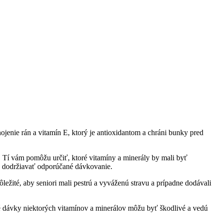
jenie rán a vitamín E, ktorý je antioxidantom a chráni bunky pred
 Tí vám pomôžu určiť, ktoré vitamíny a minerály by mali byť
sa dodržiavať odporúčané dávkovanie.
ležité, aby seniori mali pestrú a vyváženú stravu a prípadne dodávali
ľké dávky niektorých vitamínov a minerálov môžu byť škodlivé a vedú