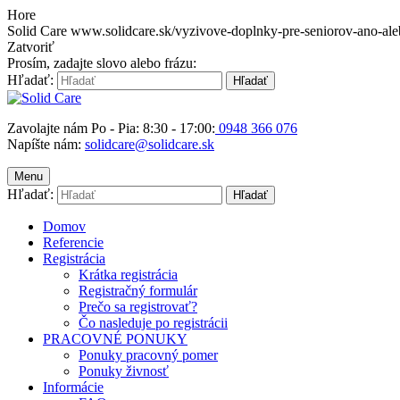
Hore
Solid Care
www.solidcare.sk/vyzivove-doplnky-pre-seniorov-ano-ale
Zatvoriť
Prosím, zadajte slovo alebo frázu:
Hľadať:
Hľadať
Zavolajte nám Po - Pia: 8:30 - 17:00:
0948 366 076
Napíšte nám:
solidcare@solidcare.sk
Menu
Hľadať:
Hľadať
Domov
Referencie
Registrácia
Krátka registrácia
Registračný formulár
Prečo sa registrovať?
Čo nasleduje po registrácii
PRACOVNÉ PONUKY
Ponuky pracovný pomer
Ponuky živnosť
Informácie