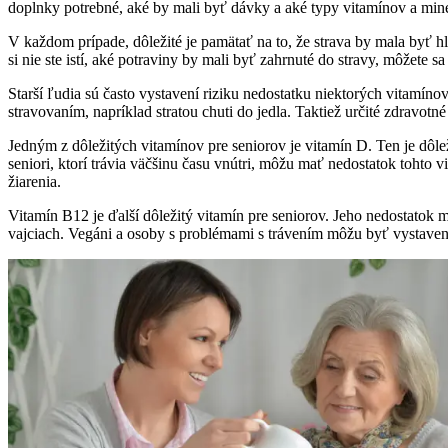
doplnky potrebné, aké by mali byť dávky a aké typy vitamínov a mine
V každom prípade, dôležité je pamätať na to, že strava by mala byť h
si nie ste istí, aké potraviny by mali byť zahrnuté do stravy, môžete
Starší ľudia sú často vystavení riziku nedostatku niektorých vitamí
stravovaním, napríklad stratou chuti do jedla. Taktiež určité zdravot
Jedným z dôležitých vitamínov pre seniorov je vitamín D. Ten je dôlež
seniori, ktorí trávia väčšinu času vnútri, môžu mať nedostatok tohto
žiarenia.
Vitamín B12 je ďalší dôležitý vitamín pre seniorov. Jeho nedostat
vajciach. Vegáni a osoby s problémami s trávením môžu byť vystave