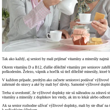
Tak ako každý, aj seniori by mali prijímať vitamíny a minerály najmä 
Okrem vitamínu D a B12, ďalšie dôležité vitamíny pre seniorov zahŕň
poškodením. Železo, vápnik a horčík sú tiež dôležité minerály, ktoré 
V každom prípade, predtým ako začnete seniorovi podávať výživové d
zahrnuté do stravy a aké by mali byť dávky. Samotné výživové dopln
Treba si uvedomiť, že výživové doplnky nie sú náhradou za zdravú stra
vitamíny a minerály z doplnkov len vtedy, ak im to lekár alebo odbor
Ak sa senior rozhodne užívať výživové doplnky, mali by ste dbať na 
k nežiadúcim účinkom.