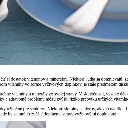
si dostatok vitamínov a minerálov. Niektorí ľudia sa domnievajú, že 
orom vitamíny vo forme výživových doplnkov, je stále predmetom diskus
potrebné vitamíny a minerály zo svojej stravy. V skutočnosti, vysoké 
eky a zdravotné problémy môžu zvýšiť riziko prebytku určitých vitamín
plnky užitočné pre seniorov. Niektoré skupiny seniorov, ako sú naprí
ípade by sa mohlo zvážiť doplnenie stravy výživovými doplnkami.