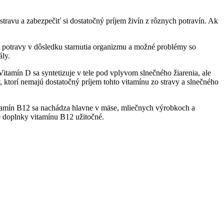
travu a zabezpečiť si dostatočný príjem živín z rôznych potravín. Ak
 z potravy v dôsledku starnutia organizmu a možné problémy so
ály.
Vitamín D sa syntetizuje v tele pod vplyvom slnečného žiarenia, ale
 ktorí nemajú dostatočný príjem tohto vitamínu zo stravy a slnečného
itamín B12 sa nachádza hlavne v mäse, mliečnych výrobkoch a
é doplnky vitamínu B12 užitočné.