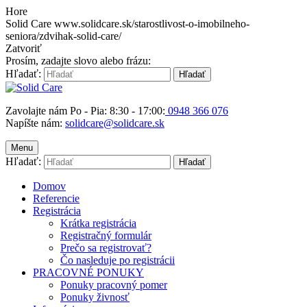
Hore
Solid Care
www.solidcare.sk/starostlivost-o-imobilneho-
seniora/zdvihak-solid-care/
Zatvoriť
Prosím, zadajte slovo alebo frázu:
Hľadať:
Hľadať
Zavolajte nám Po - Pia: 8:30 - 17:00:
0948 366 076
Napíšte nám:
solidcare@solidcare.sk
Menu
Hľadať:
Hľadať
Domov
Referencie
Registrácia
Krátka registrácia
Registračný formulár
Prečo sa registrovať?
Čo nasleduje po registrácii
PRACOVNÉ PONUKY
Ponuky pracovný pomer
Ponuky živnosť