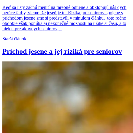
Keď sa listy začnú meniť na farebné odtiene a obklopujú nás dych
berúce farby, vieme, že jeseň je tu. Riziká pre seniorov spojené s
príchodom jesene sme si predstavili v minulom článku, toto ročné
obdobie však ponúka aj nekonečné možnosti na užitie si času, a to
nielen pre aktívnych seniorov,...
Starší článok
Príchod jesene a jej riziká pre seniorov