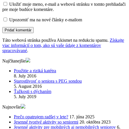
Uložiť moje meno, e-mail a webovú stránku v tomto prehliadači
pre moje budúce komentáre.
Upozorniť ma na nové články e-mailom
Táto webová stránka používa Akismet na redukciu spamu.
Získajte
viac informácií o tom, ako sú vaše údaje z komentárov
spracovávané
.
Najčítanejšie
Použitie a riziká katétra
8. July 2016
Starostlivosť o seniora s PEG sondou
5. August 2016
Ťažkosti s dýchaním
5. July 2019
Najnovšie
Prečo opatrujem radšej v lete?
17. júna 2025
Jesenné tvorivé aktivity so seniormi
20. októbra 2023
Jesenné aktivity pre mobilných aj nemobilných seniorov
6.