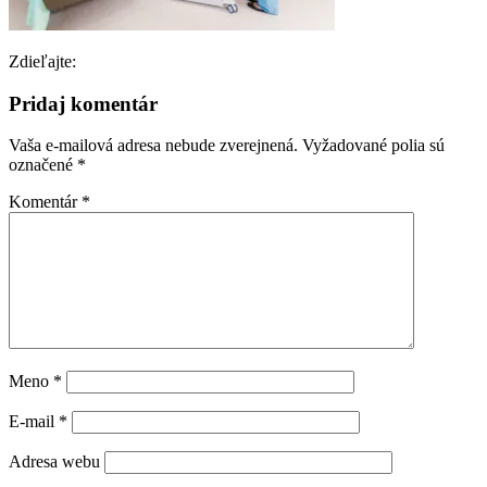
Zdieľajte:
Pridaj komentár
Vaša e-mailová adresa nebude zverejnená.
Vyžadované polia sú
označené
*
Komentár
*
Meno
*
E-mail
*
Adresa webu