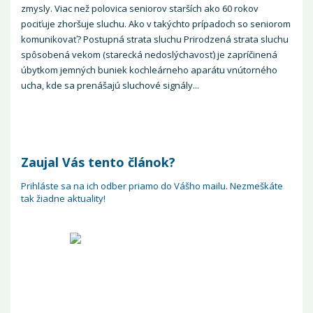
zmysly. Viac než polovica seniorov starších ako 60 rokov
pociťuje zhoršuje sluchu. Ako v takýchto prípadoch so seniorom
komunikovať? Postupná strata sluchu Prirodzená strata sluchu
spôsobená vekom (starecká nedoslýchavosť) je zapríčinená
úbytkom jemných buniek kochleárneho aparátu vnútorného
ucha, kde sa prenášajú sluchové signály...
Zaujal Vás tento článok?
Prihláste sa na ich odber priamo do Vášho mailu. Nezmeškáte
tak žiadne aktuality!