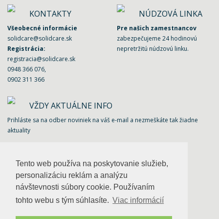
KONTAKTY
NÚDZOVÁ LINKA
Všeobecné informácie
Pre našich zamestnancov
solidcare@solidcare.sk
zabezpečujeme 24 hodinovú
Registrácia:
nepretržitú núdzovú linku.
registracia@solidcare.sk
0948 366 076
,
0902 311 366
VŽDY AKTUÁLNE INFO
Prihláste sa na odber noviniek na váš e-mail a nezmeškáte tak žiadne
aktuality
Tento web používa na poskytovanie služieb,
personalizáciu reklám a analýzu
UŽITOČNÉ INFO
návštevnosti súbory cookie. Používaním
Často kladené otázky
tohto webu s tým súhlasíte.
Viac informácií
Prečo sa registrovať