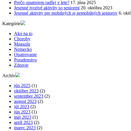
Prečo opatrujem radšej v lete?
17. júna 2025
Jesenné tvorivé aktivity so seniormi
20. októbra 2023
Jesenné aktivity pre mobilných aj nemobilných seniorov
6. okt
Kategórie
Ako na to
Choroby
Magazín
Nemecko
Opatrovanie
Poradenstvo
Zdravie
Archív
jún 2025
(1)
október 2023
(2)
september 2023
(2)
august 2023
(2)
júl 2023
(2)
jún 2023
(1)
máj 2023
(1)
apríl 2023
(2)
marec 2023
(2)