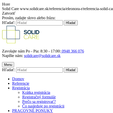
Hore
Solid Care
www.solidcare.sk/referencia/eleonora-r/referencia-solid-ca
Zatvoriť
Prosím, zadajte slovo alebo frázu:
Hľadať:
Hľadať
Zavolajte nám Po - Pia: 8:30 - 17:00:
0948 366 076
Napíšte nám:
solidcare@solidcare.sk
Menu
Hľadať:
Hľadať
Domov
Referencie
Registrácia
Krátka registrácia
Registračný formulár
Prečo sa registrovať?
Čo nasleduje po registrácii
PRACOVNÉ PONUKY