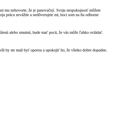
, ani mu nehovorte, že je panovačný. Svoju nespokojnosť môžete
moju prácu nevážite a nedôverujete mi, hoci som na ňu odborne
ozčúlenú alebo smutnú, bude mať pocit, že vás môže ľahko ovládať.
víli by ste mali byť oporou a upokojiť ho, že všetko dobre dopadne.