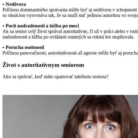
• Nedôvera
Príčinou dominantného správania môže byť aj nedôvera v schopnosti in
so situáciou vyrovnáva tak, že sa snaží stať jedinou autoritou vo svoj
• Pocit nadradenosti a túžba po moci
Ak sa senior celý život správal autoritatívne, či už v práci alebo v ro
nadradenosti a túžba po ovládaní ostatných sa rokmi len stupňovala.
• Porucha osobnosti
Príčinou panovačnosti, autoritatívnosti až agresie môže byť aj porucha 
Život s autoritatívnym seniorom
Ako sa správať, keď máte opatrovať takéhoto seniora?