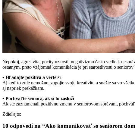
Nepokoj, agresivita, pocity úzkosti, negativizmu často vedie k nespr
ostatným, preto vzájomná komunikácia je pri starostlivosti o seniorov
• Hľadajte pozitíva a verte si
Aj keď to znie nemožne, zapojte svoju kreativitu a snažte sa vo všet
aj napriek prekážkam.
• Pochváľte seniora, ak si to zaslúži
Ak ste zaznamenali pozitívnu zmenu v seniorovom správaní, pochváľt
Zdieľajte:
10 odpovedí na “Ako komunikovať so seniorom dom