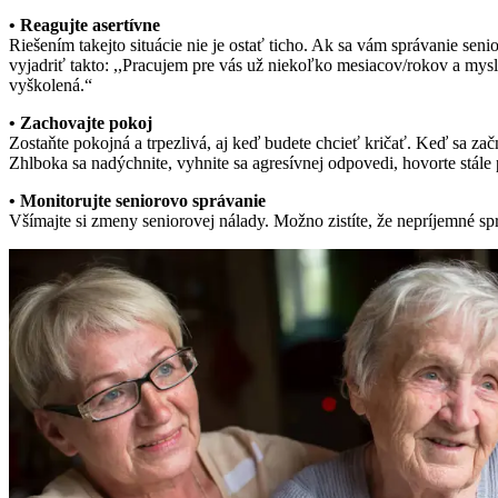
• Reagujte asertívne
Riešením takejto situácie nie je ostať ticho. Ak sa vám správanie s
vyjadriť takto: ,,Pracujem pre vás už niekoľko mesiacov/rokov a mysl
vyškolená.“
• Zachovajte pokoj
Zostaňte pokojná a trpezlivá, aj keď budete chcieť kričať. Keď sa za
Zhlboka sa nadýchnite, vyhnite sa agresívnej odpovedi, hovorte stá
• Monitorujte seniorovo správanie
Všímajte si zmeny seniorovej nálady. Možno zistíte, že nepríjemné spr