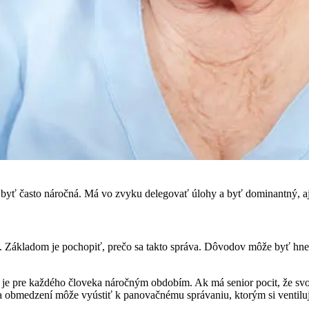
e byť často náročná. Má vo zvyku delegovať úlohy a byť dominantný,
ou. Základom je pochopiť, prečo sa takto správa. Dôvodov môže byť hn
e pre každého človeka náročným obdobím. Ak má senior pocit, že svoj
a obmedzení môže vyústiť k panovačnému správaniu, ktorým si ventiluje