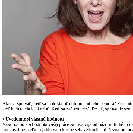
Ako sa správať, keď sa máte starať o dominantného seniora? Zostaňte 
keď budete chcieť kričať. Keď sa začnete rozčuľovať, správanie senior
• Uvedomte si vlastnú hodnotu
Vaša hodnota a hodnota vašej práce sa neodvíja od názoru druhého člo
brať osobne, veľmi rýchlo vám klesne sebavedomie a duševná pohod