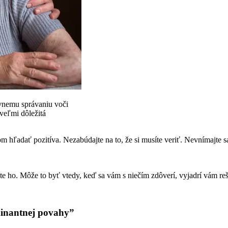
ávnemu správaniu voči
 veľmi dôležitá
kom hľadať pozitíva. Nezabúdajte na to, že si musíte veriť. Nevnímajte 
e ho. Môže to byť vtedy, keď sa vám s niečím zdôverí, vyjadrí vám r
inantnej povahy”