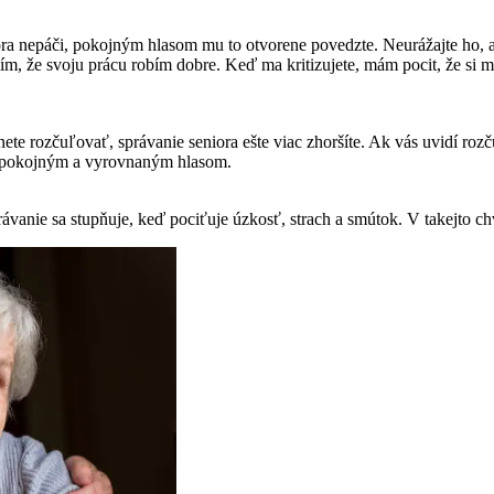
eniora nepáči, pokojným hlasom mu to otvorene povedzte. Neurážajte ho
ím, že svoju prácu robím dobre. Keď ma kritizujete, mám pocit, že si 
čnete rozčuľovať, správanie seniora ešte viac zhoršíte. Ak vás uvidí r
le pokojným a vyrovnaným hlasom.
ávanie sa stupňuje, keď pociťuje úzkosť, strach a smútok. V takejto ch